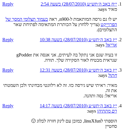
י״ח באב ה׳תש״ע (28/07/2010) בשעה 2:54
Reply
מאיר
says:
יש לו גם גרסה המותאמת ל-n900, ראה
בעמוד תצלומי המסך של
הפרוייקט
(צריך ללחוץ על הכותרת המתאימה לפתיחת שאר
התצלומים).
י״ז באב ה׳תש״ע (28/07/2010) בשעה 10:38
Reply
אריאל
says:
זו בעיה שגם אני נתקל בה לעיתים, אני אנסה את gPodder
שנראית מבטיח לאור הסקירה שלך. תודה.
י״ז באב ה׳תש״ע (28/07/2010) בשעה 12:31
Reply
חתול
says:
מאיר: ראיתי שיש גירסה כזו. זה לא רלוונטי מבחינתי ולכן השמטתי
את זה.
אריאל: נסה ותהנה.
י״ז באב ה׳תש״ע (28/07/2010) בשעה 14:17
Reply
רם מתתיהו
says:
הוספתי לlinuXfun, כמובן עם לינק חזרה לבלוג 🙂
סחטיין