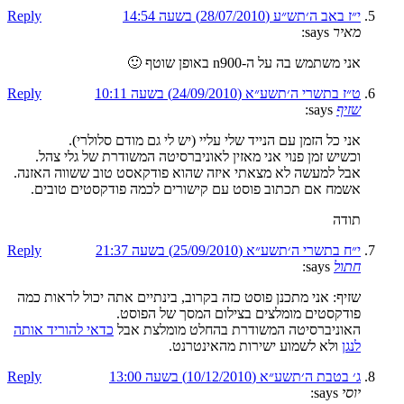
י״ז באב ה׳תש״ע (28/07/2010) בשעה 14:54
Reply
מאיר
says:
אני משתמש בה על ה-n900 באופן שוטף 🙂
ט״ז בתשרי ה׳תשע״א (24/09/2010) בשעה 10:11
Reply
שזיף
says:
אני כל הזמן עם הנייד שלי עליי (יש לי גם מודם סלולרי).
וכשיש זמן פנוי אני מאזין לאוניברסיטה המשודרת של גלי צהל.
אבל למעשה לא מצאתי איזה שהוא פודקאסט טוב ששווה האזנה.
אשמח אם תכתוב פוסט עם קישורים לכמה פודקסטים טובים.
תודה
י״ח בתשרי ה׳תשע״א (25/09/2010) בשעה 21:37
Reply
חתול
says:
שזיף: אני מתכנן פוסט כזה בקרוב, בינתיים אתה יכול לראות כמה
פודקסטים מומלצים בצילום המסך של הפוסט.
האוניברסיטה המשודרת בהחלט מומלצת אבל
כדאי להוריד אותה
לנגן
ולא לשמוע ישירות מהאינטרנט.
ג׳ בטבת ה׳תשע״א (10/12/2010) בשעה 13:00
Reply
יוסי
says: