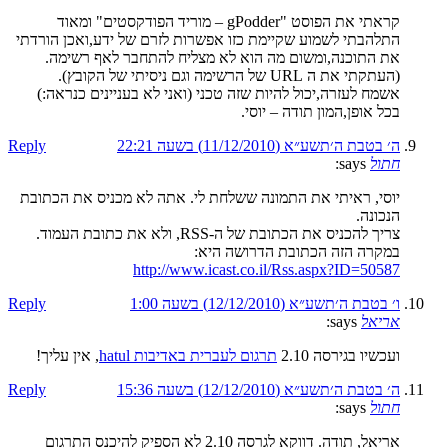
קראתי את הפוסט "gPodder – מוריד הפודקסטים" ומאוד
התלהבתי לשמוע שקיימת כזו אפשרות לזרם של ידע,ואכן הורדתי
את התוכנה,ומשום מה הוא לא מצליח להתחבר לאף רשימה.
(העתקתי את ה URL של הרשימה וגם ניסיתי של הקובץ).
אשמח לעזרה,יכול להיות שזה טכני (ואני לא בעניינים כנראה:)
בכל אופן,המון תודה – יוסי.
ה׳ בטבת ה׳תשע״א (11/12/2010) בשעה 22:21
Reply
חתול
says:
יוסי, ראיתי את התמונה ששלחת לי. אתה לא מכניס את הכתובת
הנכונה.
צריך להכניס את הכתובת של ה-RSS, ולא את כתובת העמוד.
במקרה הזה הכתובת הדרושה היא:
http://www.icast.co.il/Rss.aspx?ID=50587
ו׳ בטבת ה׳תשע״א (12/12/2010) בשעה 1:00
Reply
אריאל
says:
ועכשיו בגירסה 2.10
תרגום לעברית באדיבות hatul
, אין עליך!
ה׳ בטבת ה׳תשע״א (12/12/2010) בשעה 15:36
Reply
חתול
says:
אריאל, תודה. דווקא לגרסה 2.10 לא הספיק להיכנס התרגום