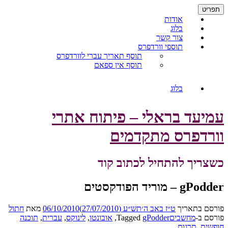
דילוג
תפריט
לתוכן
אודות
בלוג
צור קשר
תוספי וורדפרס
תוסף תאריך עברי לוורדפרס
תוסף אין ספאם
בלוג
עמיעד בראלי – פיתוח אתרי
וורדפרס מתקדמים
כשצריך להתחיל לכתוב קוד
gPodder – מוריד הפודקסטים
פורסם בתאריך
ט״ז באב ה׳תש״ע (27/07/2010)
06/10/2010
מאת
חתול
פורסם ב-
מחשבים
gPodder
Tagged
,
אובונטו
,
לינוקס
,
עברית
,
תוכנה
חופשית
,
תרגום