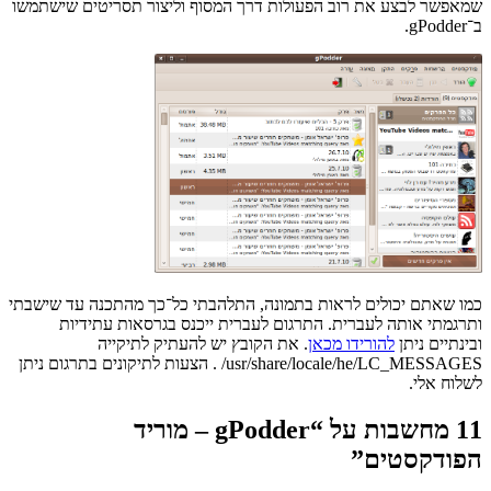
שמאפשר לבצע את רוב הפעולות דרך המסוף וליצור תסריטים שישתמשו
ב־gPodder.
כמו שאתם יכולים לראות בתמונה, התלהבתי כל־כך מהתכנה עד שישבתי
ותרגמתי אותה לעברית. התרגום לעברית ייכנס בגרסאות עתידיות
ובינתיים ניתן
להורידו מכאן
/usr/share/locale/he/LC_MESSAGES . הצעות לתיקונים בתרגום ניתן
לשלוח אלי.
11 מחשבות על “
gPodder – מוריד
הפודקסטים
”