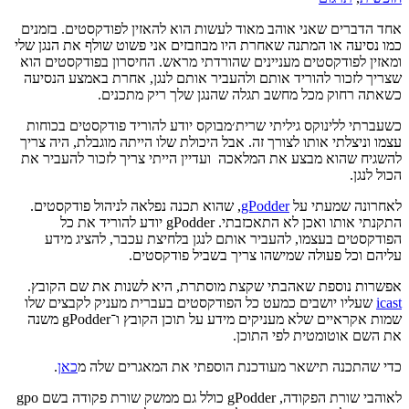
אחד הדברים שאני אוהב מאוד לעשות הוא להאזין לפודקסטים. בזמנים
כמו נסיעה או המתנה שאחרת היו מבוזבזים אני פשוט שולף את הנגן שלי
ומאזין לפודקסטים מעניינים שהורדתי מראש. החיסרון בפודקסטים הוא
שצריך לזכור להוריד אותם ולהעביר אותם לנגן, אחרת באמצע הנסיעה
כשאתה רחוק מכל מחשב תגלה שהנגן שלך ריק מתכנים.
כשעברתי ללינוקס גיליתי שרית׳מבוקס יודע להוריד פודקסטים בכוחות
עצמו וניצלתי אותו לצורך זה. אבל היכולת שלו הייתה מוגבלת, היה צריך
להשגיח שהוא מבצע את המלאכה ועדיין הייתי צריך לזכור להעביר את
הכול לנגן.
לאחרונה שמעתי על
gPodder
, שהוא תכנה נפלאה לניהול פודקסטים.
התקנתי אותו ואכן לא התאכזבתי. gPodder יודע להוריד את כל
הפודקסטים בעצמו, להעביר אותם לנגן בלחיצת עכבר, להציג מידע
עליהם וכל פעולה שמישהו צריך בשביל פודקסטים.
אפשרות נוספת שאהבתי שקצת מוסתרת, היא לשנות את שם הקובץ.
icast
שעליו יושבים כמעט כל הפודקסטים בעברית מעניק לקבצים שלו
שמות אקראיים שלא מעניקים מידע על תוכן הקובץ ו־gPodder משנה
את השם אוטומטית לפי התוכן.
כדי שהתכנה תישאר מעודכנת הוספתי את המאגרים שלה מ
כאן
.
לאוהבי שורת הפקודה, gPodder כולל גם ממשק שורת פקודה בשם gpo