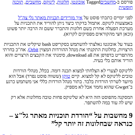
פורסם ב-
מחשבים
Tagged
אובונטו
,
חלונות
,
לינוקס
,
מחשבים
,
תוכנה
חופשית
לפני יומיים כתבתי פוסט על
איך מורידים תכניות מאתר גלי צה"ל
באמצעות לינוקס. אתמול בדקתי כיצד ניתן להוריד את התכניות על
מערכת הפעלה אחרת בשם חלונות והתברר ששם זה הרבה יותר פשוט
(וכאן חצי מהקוראים מפסיקים לקרוא).
בעוד על אובונטו נאלצתי להשתמש בסקריפט bash שיקליט את התכניות
הרצויות, בחלונות התקנתי את מנהל ההורדות המצוין
Orbit
. אח"כ בחרתי
מהתפריט בדפדפן את download all, סימנתי את הקבצים הרצויים והוא
הוריד אותם בלי בעיה.
ללינוקס לצערי לא הצלחתי למצוא תכנה דומה. בכלל, מנהלי הורדות
טובים ללינוקס לא קל למצוא. קיים
טוקן
(ששווה פוסט נפרד) אבל הוא
מיועד לשרתי הורדות בלבד. בתור מנהל הורדות כללי אני משתמש כרגע
ב־Gwget שהוא נחמד אבל לא מספיק.
המסקנה מהפוסט הזה היא לא שלינוקס פחות טובה מחלונות אלא רק
שיש לה עוד במה להשתפר.
9 מחשבות על “
הורדת תוכניות מאתר גל"צ –
כנראה שבחלונות זה יותר קל
”