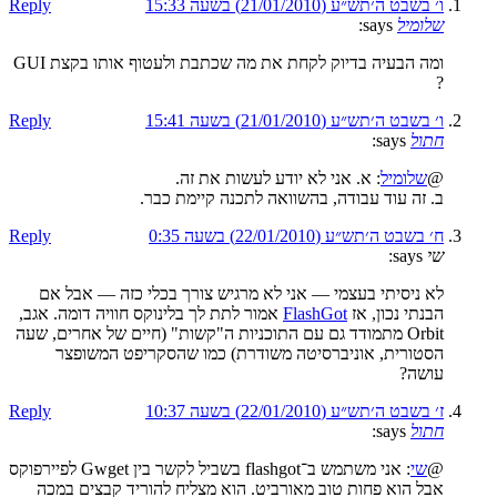
ו׳ בשבט ה׳תש״ע (21/01/2010) בשעה 15:33
Reply
שלומיל
says:
ומה הבעיה בדיוק לקחת את מה שכתבת ולעטוף אותו בקצת GUI
?
ו׳ בשבט ה׳תש״ע (21/01/2010) בשעה 15:41
Reply
חתול
says:
@
שלומיל
: א. אני לא יודע לעשות את זה.
ב. זה עוד עבודה, בהשוואה לתכנה קיימת כבר.
ח׳ בשבט ה׳תש״ע (22/01/2010) בשעה 0:35
Reply
שי
says:
לא ניסיתי בעצמי — אני לא מרגיש צורך בכלי כזה — אבל אם
הבנתי נכון, אז
FlashGot
אמור לתת לך בלינוקס חוויה דומה. אגב,
Orbit מתמודד גם עם התוכניות ה"קשות" (חיים של אחרים, שעה
הסטורית, אוניברסיטה משודרת) כמו שהסקריפט המשופצר
עושה?
ז׳ בשבט ה׳תש״ע (22/01/2010) בשעה 10:37
Reply
חתול
says:
@
שי
: אני משתמש ב־flashgot בשביל לקשר בין Gwget לפיירפוקס
אבל הוא פחות טוב מאורביט. הוא מצליח להוריד קבצים במכה