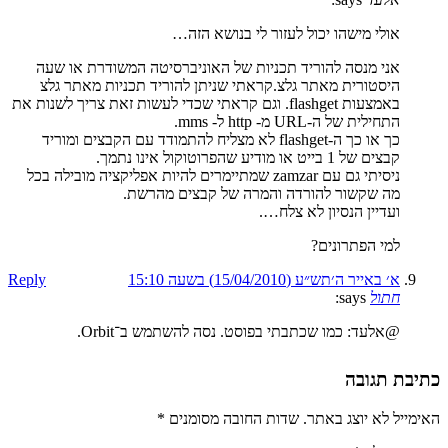
אולי מישהו יכול לעזור לי בנושא הזה…
אני מנסה להוריד תכניות של האוניברסיטה המשודרת או שעה
היסטורית מאתר גלצ.קראתי שניתן להוריד תכניות מאתר גלצ
באמצעות flashget. וגם קראתי שכדי לעשות זאת צריך לשנות את
התחילית של ה-URL מ- http ל- mms.
כך או כך ה-flashget לא מצליח להתמודד עם הקבצים ומוריד
קבצים של 1 בייט או מודיע שהפרוטוקול אינו נתמך.
ניסיתי גם עם zamzar שמתיימרים להיות אפליקציה מובילה בכל
מה שקשור להורדה והמרה של קבצים מהרשת.
ועדיין הנסיון לא צלח….
למי הפתרונים?
א׳ באייר ה׳תש״ע (15/04/2010) בשעה 15:10
Reply
חתול
says:
@אלעד: כמו שכתבתי בפוסט. נסה להשתמש ב־Orbit.
כתיבת תגובה
האימייל לא יוצג באתר.
שדות החובה מסומנים
*