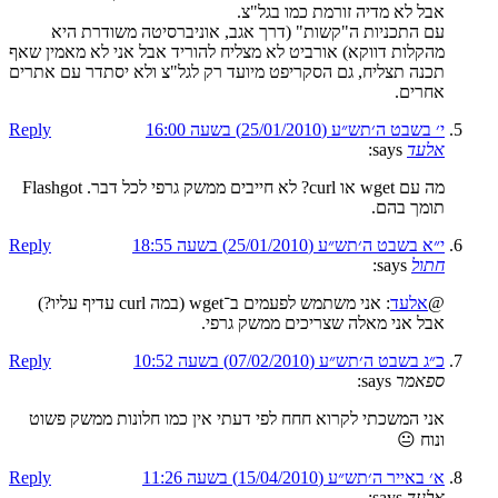
אבל לא מדיה זורמת כמו בגל"צ.
עם התכניות ה"קשות" (דרך אגב, אוניברסיטה משודרת היא
מהקלות דווקא) אורביט לא מצליח להוריד אבל אני לא מאמין שאף
תכנה תצליח, גם הסקריפט מיועד רק לגל"צ ולא יסתדר עם אתרים
אחרים.
י׳ בשבט ה׳תש״ע (25/01/2010) בשעה 16:00
Reply
אלעד
says:
מה עם wget או curl? לא חייבים ממשק גרפי לכל דבר. Flashgot
תומך בהם.
י״א בשבט ה׳תש״ע (25/01/2010) בשעה 18:55
Reply
חתול
says:
@
אלעד
: אני משתמש לפעמים ב־wget (במה curl עדיף עליו?)
אבל אני מאלה שצריכים ממשק גרפי.
כ״ג בשבט ה׳תש״ע (07/02/2010) בשעה 10:52
Reply
ספאמר
says:
אני המשכתי לקרוא חחח לפי דעתי אין כמו חלונות ממשק פשוט
ונוח 😐
א׳ באייר ה׳תש״ע (15/04/2010) בשעה 11:26
Reply
אלעד
says: