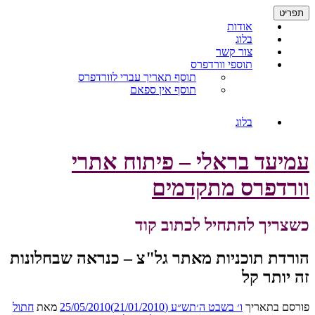
דילוג
תפריט
לתוכן
אודות
בלוג
צור קשר
תוספי וורדפרס
תוסף תאריך עברי לוורדפרס
תוסף אין ספאם
בלוג
עמיעד בראלי – פיתוח אתרי
וורדפרס מתקדמים
כשצריך להתחיל לכתוב קוד
הורדת תוכניות מאתר גל"צ – כנראה שבחלונות
זה יותר קל
פורסם בתאריך
ו׳ בשבט ה׳תש״ע (21/01/2010)
25/05/2010
מאת
חתול