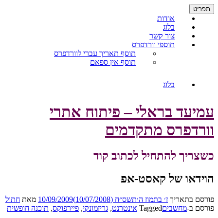
דילוג
תפריט
לתוכן
אודות
בלוג
צור קשר
תוספי וורדפרס
תוסף תאריך עברי לוורדפרס
תוסף אין ספאם
בלוג
עמיעד בראלי – פיתוח אתרי
וורדפרס מתקדמים
כשצריך להתחיל לכתוב קוד
הוידאו של קאסט-אפ
פורסם בתאריך
ז׳ בתמוז ה׳תשס״ח (10/07/2008)
10/09/2009
מאת
חתול
פורסם ב-
מחשבים
Tagged
אינטרנט
,
גריזמונקי
,
פיירפוקס
,
תוכנה חופשית