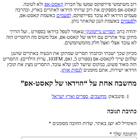
רוב משתמשי פיירפוקס שמעו על חברת
קאסט-אפ
ולא לטובה.
קאסט-אפ מספקים את רוב שרותי הוידאו לאתרים בארץ, ובהרבה
פעמים הוידאו לא עובד בפיירפוקס,
לפעמים
באשמת קאסט-אפ,
ו
לפעמים
באשמת הנגן שהאתר נותן.
יהודה כתב
תסריט גריזמונקי
שאמור לטפל בוידאו בספורט , ועל הדרך
מתקן עוד אתרים עם וידאו של קאסט-אפ, אבל משום מה התסריט הזה
לא עובד אצלי ואצל חלק מהמשתמשים.
מכיוון שכך ישבתי וכתבתי תסריט שמתקן את הבעיה באתרים שהנגן
שלהם שייך לקאסט-אפ (ספורט 5, זאפ, 103FM, ערוץ הילדים). התסריט
הזה מאוד פשוט, במקום שיועד לנגן שלא עובד, התסריט מציג את קובץ
הוידאו ישירות, אתם מוזמנים
לנסות אותו
.
מחשבה אחת על “
הוידאו של קאסט-אפ
”
פינגבאק:
מחשבים, ספרים וארץ ישראל
כתיבת תגובה
האימייל לא יוצג באתר.
שדות החובה מסומנים
*
התגובה שלך
*