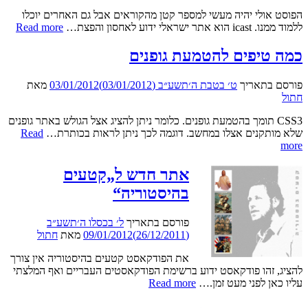
הפוסט אולי יהיה מעשי למספר קטן מהקוראים אבל גם האחרים יוכלו
ייבו
ללמוד ממנו. icast הוא אתר ישראלי ידוע לאחסון והפצת…
Read more
מ־t
לוור
כמה טיפים להטמעת גופנים
פורסם בתאריך
ט׳ בטבת ה׳תשע״ב (03/01/2012)
03/01/2012
מאת
חתול
CSS3 תומך בהטמעת גופנים. כלומר ניתן להציג אצל הגולש באתר גופנים
שלא מותקנים אצלו במחשב. דוגמה לכך ניתן לראות בכותרת…
Read
כמה
more
טיפים
להטמעת
אתר חדש ל„קטעים
גופנים
בהיסטוריה“
פורסם בתאריך
ל׳ בכסלו ה׳תשע״ב
(26/12/2011)
09/01/2012
מאת
חתול
את הפודקאסט קטעים בהיסטוריה אין צורך
להציג, זהו פודקאסט ידוע ברשימת הפודקאסטים העבריים ואף המלצתי
אתר
עליו כאן לפני מעט זמן.…
Read more
חדש
ל„קטעים