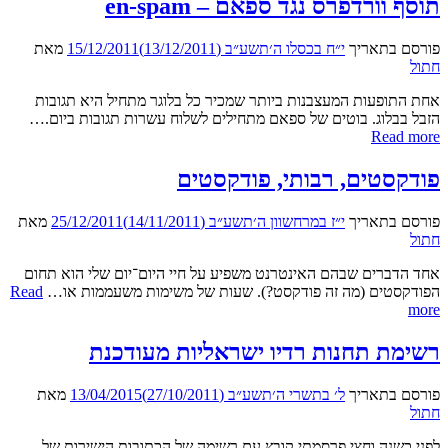
תוסף וורדפרס נגד ספאם – en-spam
בהיסטוריה“
פורסם בתאריך
י״ח בכסלו ה׳תשע״ב (13/12/2011)
15/12/2011
מאת
חתול
אחת התופעות המעצבנות ביותר שמכיר כל בלוגר מתחיל היא תגובות
הזבל בבלוג. בוטים של ספאם מתחילים לשלוח עשרות תגובות ביום.…
תוסף
Read more
וורדפרס
נגד
פודקסטים, רבותי, פודקסטים
ספאם
–
פורסם בתאריך
י״ז במרחשוון ה׳תשע״ב (14/11/2011)
25/12/2011
מאת
en-
חתול
spam
אחד הדברים שבהם האינטרנט משפיע על חיי היום־יום שלי הוא תחום
הפודקסטים (מה זה פודקסט?). שעות של משימות משעממות או…
Read
פודקסטים,
more
רבותי,
פודקסטים
רשימת תחנות רדיו ישראליות מעודכנת
פורסם בתאריך
ל׳ בתשרי ה׳תשע״ב (27/10/2011)
13/04/2015
מאת
חתול
לפני כשנה וחצי פרסמתי קובץ עם רשימה של הכתובות הישירות של