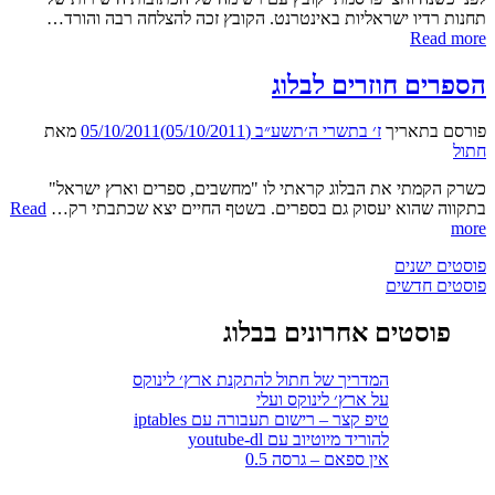
תחנות רדיו ישראליות באינטרנט. הקובץ זכה להצלחה רבה והורד…
רשימת
Read more
תחנות
רדיו
הספרים חוזרים לבלוג
ישראליות
מעודכנת
פורסם בתאריך
ז׳ בתשרי ה׳תשע״ב (05/10/2011)
05/10/2011
מאת
חתול
כשרק הקמתי את הבלוג קראתי לו "מחשבים, ספרים וארץ ישראל"
בתקווה שהוא יעסוק גם בספרים. בשטף החיים יצא שכתבתי רק…
Read
הספרים
more
חוזרים
ניווט
פוסטים ישנים
לבלוג
פוסטים חדשים
פוסטים אחרונים בבלוג
המדריך של חתול להתקנת ארץ׳ לינוקס
על ארץ׳ לינוקס ועלי
טיפ קצר – רישום תעבורה עם iptables
להוריד מיוטיוב עם youtube-dl
אין ספאם – גרסה 0.5