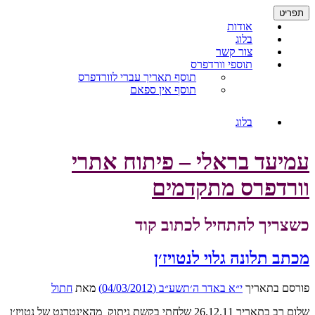
דילוג
תפריט
לתוכן
אודות
בלוג
צור קשר
תוספי וורדפרס
תוסף תאריך עברי לוורדפרס
תוסף אין ספאם
בלוג
עמיעד בראלי – פיתוח אתרי
וורדפרס מתקדמים
כשצריך להתחיל לכתוב קוד
מכתב תלונה גלוי לנטויז׳ן
פורסם בתאריך
י״א באדר ה׳תשע״ב (04/03/2012)
מאת
חתול
שלום רב בתאריך 26.12.11 שלחתי בקשת ניתוק מהאינטרנט של נטויז׳ן