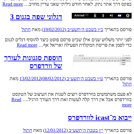
מכ
בפקס דרך אתר נתק. לאחר חודש גיליתי שאני עדיין מחויב…
Read more
תל
גל
דגלוני שפה בגנום 3
לנ
פורסם בתאריך
כ״ו בשבט ה׳תשע״ב (19/02/2012)
מאת
חתול
לפני יותר משלוש שנים אילן שביט פרסם פוסט כיצד להוסיף דגלים לגנום
דגלוני
כדי לסמן את פריסת המקלדת הפעילה ואריאל אף…
Read more
שפה
בגנום
הוספת סגנונות לעורך
3
של וורדפרס
פורסם בתאריך
ט״ו בשבט ה׳תשע״ב (08/02/2012)
13/02/2012
מאת
חתול
לא פעם משתמשים בוורדפרס רוצים לשנות את העיצוב של הטקסט
בוורדפרס אבל אין דרך קלה לעשות זאת דרך העורך הרגיל.…
Read
הוספת
more
סגנונות
לעורך
ייבוא מ־icast לוורדפרס
של
וורדפרס
פורסם בתאריך
י״ז בטבת ה׳תשע״ב (12/01/2012)
מאת
חתול