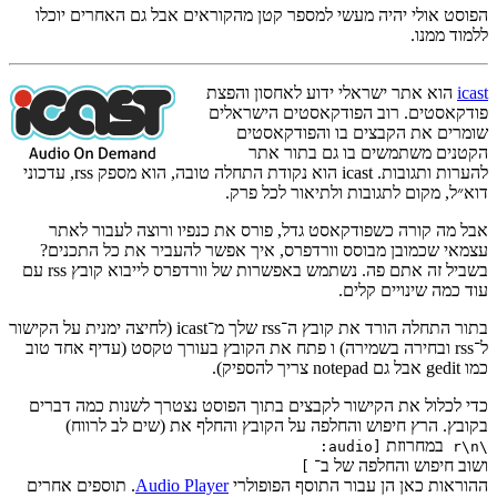
הפוסט אולי יהיה מעשי למספר קטן מהקוראים אבל גם האחרים יוכלו
ללמוד ממנו.
icast
הוא אתר ישראלי ידוע לאחסון והפצת
פודקאסטים. רוב הפודקאסטים הישראלים
שומרים את הקבצים בו והפודקאסטים
הקטנים משתמשים בו גם בתור אתר
להערות ותגובות. icast הוא נקודת התחלה טובה, הוא מספק rss, עדכוני
דוא״ל, מקום לתגובות ולתיאור לכל פרק.
אבל מה קורה כשפודקאסט גדל, פורס את כנפיו ורוצה לעבור לאתר
עצמאי שכמובן מבוסס וורדפרס, איך אפשר להעביר את כל התכנים?
בשביל זה אתם פה. נשתמש באפשרות של וורדפרס לייבוא קובץ rss עם
עוד כמה שינויים קלים.
בתור התחלה הורד את קובץ ה־rss שלך מ־icast (לחיצה ימנית על הקישור
ל־rss ובחירה בשמירה) ו פתח את הקובץ בעורך טקסט (עדיף אחד טוב
כמו gedit אבל גם notepad צריך להספיק).
כדי לכלול את הקישור לקבצים בתוך הפוסט נצטרך לשנות כמה דברים
בקובץ. הרץ חיפוש והחלפה על הקובץ והחלף את (שים לב לרווח)
במחרוזת
[audio:
\r\n
ושוב חיפוש והחלפה של
ב־
]
ההוראות כאן הן עבור התוסף הפופולרי
Audio Player
. תוספים אחרים