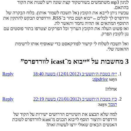
לניגון mp3 משתמשים בשורטקוד קצת שונה ויש לשנות את הקוד
בהתאם.
עכשיו ניתן לייבא את הקובץ (אל תשכח לשמור אותו). בלוח הבקרה של
וורדפרס לך לכלים←ייבוא ושם בחר ב־RSS. וורדפרס תבקש להתקין את
התוסף המתאים אז תהיה נחמד ותאשר לה.
ואז פשוט העלה את הקובץ הערוך וכל הפרקים יצטרפו בתור פוסטים עם
נגן לקובץ הפרק.
ואל תשכח לשלוח לי קישור לפודקאסט כדי שאוסיף אותו לרשימת
ההאזנה שלי.
3 מחשבות על “
ייבוא מ־icast לוורדפרס
”
י״ח בטבת ה׳תשע״ב (12/01/2012) בשעה 18:40
Reply
zipdrive
says:
אחלה!
כ״ז בטבת ה׳תשע״ב (21/01/2012) בשעה 22:19
Reply
תומר
says:
למה שלא תבצע את השינויים הדרושים ישירות על הקוד של
וורדפרס ותיצור תוסף לייבוא תכנים מ־icast לוורדפרס לטובת
האנשים הבאים שאולי ירצו לעשות זאת?