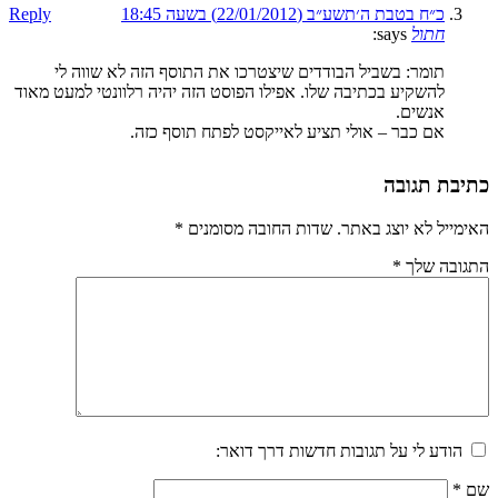
כ״ח בטבת ה׳תשע״ב (22/01/2012) בשעה 18:45
Reply
חתול
says:
תומר: בשביל הבודדים שיצטרכו את התוסף הזה לא שווה לי
להשקיע בכתיבה שלו. אפילו הפוסט הזה יהיה רלוונטי למעט מאוד
אנשים.
אם כבר – אולי תציע לאייקסט לפתח תוסף כזה.
כתיבת תגובה
האימייל לא יוצג באתר.
שדות החובה מסומנים
*
התגובה שלך
*
הודע לי על תגובות חדשות דרך דואר:
שם
*