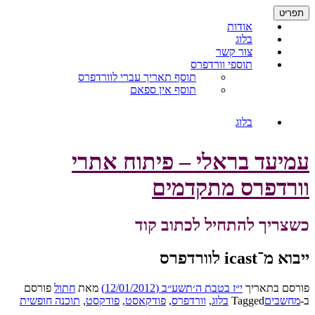
דילוג
תפריט
לתוכן
אודות
בלוג
צור קשר
תוספי וורדפרס
תוסף תאריך עברי לוורדפרס
תוסף אין ספאם
בלוג
עמיעד בראלי – פיתוח אתרי
וורדפרס מתקדמים
כשצריך להתחיל לכתוב קוד
ייבוא מ־icast לוורדפרס
פורסם בתאריך
י״ז בטבת ה׳תשע״ב (12/01/2012)
מאת
חתול
פורסם
ב-
מחשבים
Tagged
בלוג
,
וורדפרס
,
פודקאסט
,
פודקסט
,
תוכנה חופשית