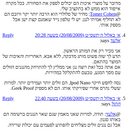
מדובר על מוצרי איכות הם יכולים לספק את הסחורה. בכל מקרה
אייפוד הוא ממש לא בתקציב שלי.
@
Tomer Cohen
: מחיר של סלולרי הוא הרבה יותר יקר ורובם הם
לא תחליף אמיתי לנגן. יש לי טלפון נייד שאמנם קצת ישן אבל
מספק אותי.
א׳ באלול ה׳תשס״ט (20/08/2009) בשעה 20:28
Reply
אלעד
says:
אני מכיר רק את המותג הראשון.
תדע לך שזה פשוט מותג מדבקה, ללא אבא. האחריות והאיכות של
המוצר בהתאם.
אם אתה בכל זאת רוצה נגן אני ממליץ לך להתרחק מהנגנים הזולים
עם מסך המגע, טבעם להתקלקל במהירות.
נסה לחפש חיקוי Ipod Nano, הם זולים יותר ועמידים יותר. למרות
ששלי נהרס אחרי שפירקתי אותו. הם לא מספיק Geek Proof.
א׳ באלול ה׳תשס״ט (20/08/2009) בשעה 22:40
Reply
חתול
says:
@
אלעד
: תודה, למרות שאני מאמין שגם שאר הנגנים ברשימה הם
באותו סגנון.
אבל גם נגנים זולים מצליחים להפתיע לפעמים עם יכולת שרידה.