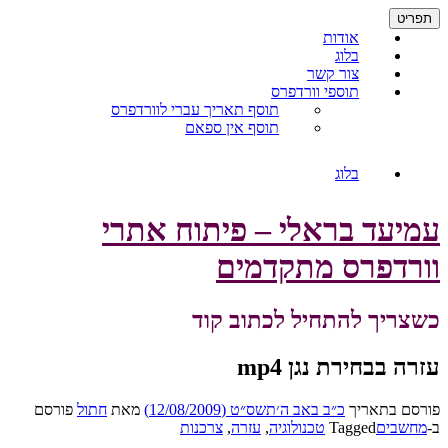
דילוג
תפריט
לתוכן
אודות
בלוג
צור קשר
תוספי וורדפרס
תוסף תאריך עברי לוורדפרס
תוסף אין ספאם
בלוג
עמיעד בראלי – פיתוח אתרי
וורדפרס מתקדמים
כשצריך להתחיל לכתוב קוד
עזרה בבחירת נגן mp4
פורסם בתאריך
כ״ב באב ה׳תשס״ט (12/08/2009)
מאת
חתול
פורסם
ב-
מחשבים
Tagged
טכנולוגיה
,
עזרה
,
צרכנות