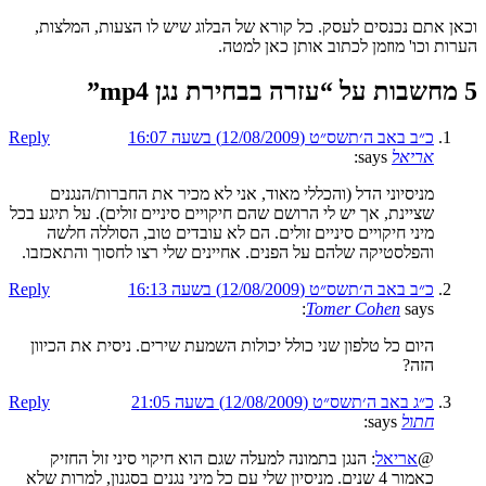
וכאן אתם נכנסים לעסק. כל קורא של הבלוג שיש לו הצעות, המלצות,
הערות וכו' מוזמן לכתוב אותן כאן למטה.
5 מחשבות על “
עזרה בבחירת נגן mp4
”
כ״ב באב ה׳תשס״ט (12/08/2009) בשעה 16:07
Reply
אריאל
says:
מניסיוני הדל (והכללי מאוד, אני לא מכיר את החברות/הנגנים
שציינת, אך יש לי הרושם שהם חיקויים סיניים זולים). על תיגע בכל
מיני חיקויים סיניים זולים. הם לא עובדים טוב, הסוללה חלשה
והפלסטיקה שלהם על הפנים. אחיינים שלי רצו לחסוך והתאכזבו.
כ״ב באב ה׳תשס״ט (12/08/2009) בשעה 16:13
Reply
Tomer Cohen
says:
היום כל טלפון שני כולל יכולות השמעת שירים. ניסית את הכיוון
הזה?
כ״ג באב ה׳תשס״ט (12/08/2009) בשעה 21:05
Reply
חתול
says:
@
אריאל
: הנגן בתמונה למעלה שגם הוא חיקוי סיני זול החזיק
כאמור 4 שנים. מניסיון שלי עם כל מיני נגנים בסגנון, למרות שלא