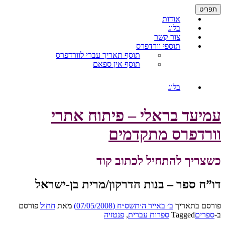
דילוג
תפריט
לתוכן
אודות
בלוג
צור קשר
תוספי וורדפרס
תוסף תאריך עברי לוורדפרס
תוסף אין ספאם
בלוג
עמיעד בראלי – פיתוח אתרי
וורדפרס מתקדמים
כשצריך להתחיל לכתוב קוד
דו”ח ספר – בנות הדרקון/מרית בן-ישראל
פורסם בתאריך
ב׳ באייר ה׳תשס״ח (07/05/2008)
מאת
חתול
פורסם
ב-
ספרים
Tagged
ספרות עברית
,
פנטזיה