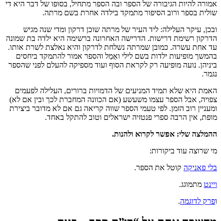
אמורה להיות הגיבורה של הספר ובה הספר מתחיל, בסופו של דבר היא די
שולית בספר ורוב הסיפור מתמקד בילדה אחרת בשם מרתה.
ובכן, עיקר העלילה: ליד העיר של מרתה שוכן דרקון ומדי שנה מגיש
הדרקון רשימת דרישות. הדרישה האחרונה ברשימה היא ילדה בת שמונה
עד אחת עשרה. כמובן שמרתה נשלחת לדרקון והיא נאלצת לשרת אותו.
בהמשך מופיעות ילדות בשם לילי ואַמַל והספר אמור להתמקד ביחסים
ביניהן. נועה מופיעה רק לקראת הסוף ועוד מספיקה להעלם לפני שהספר
נגמר.
האמת היא שלא תמיד המניעים של הדמויות ברורים, העלילה לפעמים
צפויה, אבל הספר עצמו משעשע (אם הכוונה המחברת לכך ובין אם לא)
ומעניין רוב הזמן. לפי טעמי הספר שווה קריאה גם אם לא מדובר ביצירת
מופת, אין הרבה ספרי פנטזיה ישראלים וטוב להתקל באחד.
ההמלצה שלי: אפשר לקרוא ולהנות.
מי שרוצה עוד ביקורות:
בלי פאניקה
קוטל את הספר.
ויינט
מתמוגג.
ו
פרק לדוגמה
.