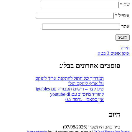
שם
*
אימייל
*
אתר
ניווט
חידה
אופן אופיס 3 בטא
פוסטים אחרונים בבלוג
המדריך של חתול להתקנת ארץ׳ לינוקס
על ארץ׳ לינוקס ועלי
טיפ קצר – רישום תעבורה עם iptables
להוריד מיוטיוב עם youtube-dl
אין ספאם – גרסה 0.5
היום
כ״ד באב ה׳תשפ״ו (07/08/2026)