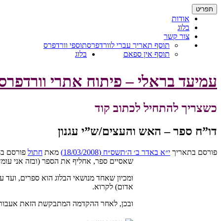
דילוג
תפריט
לתוכן
אודות
בלוג
צור קשר
תוסף תאריך עברי לוורדפרס
תוספי וורדפרס
תוסף אין ספאם
בלוג
עמיעד בראלי – פיתוח אתרי וורדפר
כשצריך להתחיל לכתוב קוד
דו”ח ספר – האש והעצים/ש”י עגנון
פורסם בתאריך
י״א באדר ב׳ ה׳תשס״ח (18/03/2008)
מאת
חתול
פורסם ב-
שאסיים ספר, אחליף את הספר (ובזה אני עומד
ומכיון שאחד מנושאי הבלוג הוא ספרים, ועד ע
אדום) לקרוא.
ובכן, לאחר ההקדמה המתבקשת הזאת אעבור 