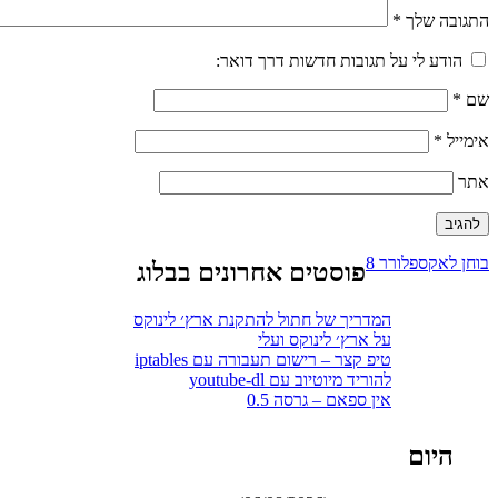
התגובה שלך
*
הודע לי על תגובות חדשות דרך דואר:
שם
*
אימייל
*
אתר
ניווט
בוחן לאקספלורר 8
פוסטים אחרונים בבלוג
המדריך של חתול להתקנת ארץ׳ לינוקס
על ארץ׳ לינוקס ועלי
טיפ קצר – רישום תעבורה עם iptables
להוריד מיוטיוב עם youtube-dl
אין ספאם – גרסה 0.5
היום