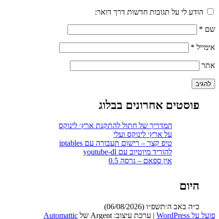
הודע לי על תגובות חדשות דרך דואר:
שם
*
אימייל
*
אתר
ניווט
פוסטים אחרונים בבלוג
המדריך של חתול להתקנת ארץ׳ לינוקס
על ארץ׳ לינוקס ועלי
טיפ קצר – רישום תעבורה עם iptables
להוריד מיוטיוב עם youtube-dl
אין ספאם – גרסה 0.5
היום
כ״ה באב ה׳תשפ״ו (06/08/2026)
פועל על WordPress
|
ערכת עיצוב: Argent של
Automattic