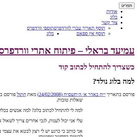
דילוג
תפריט
לתוכן
אודות
בלוג
צור קשר
תוסף תאריך עברי לוורדפרס
תוספי וורדפרס
תוסף אין ספאם
בלוג
עמיעד בראלי – פיתוח אתרי וורדפר
כשצריך להתחיל לכתוב קוד
למה בלוג נולד?
פורסם בתאריך
י״ח באדר א׳ ה׳תשס״ח (24/02/2008)
מאת
חתול
פורסם ב-
שאלות טובות.
למה לי להתחיל לכתוב בלוג? למה אנשים בכלל 
עלי אני יכול לענות, לגבי אחרים צריך לשאול 
אני כותב כי כרגע יש לי רצון לבטא את עצמי
לבעיות במחשב שפגשתי.